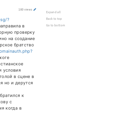
180 views
Expand all
Back to top
.sg/?
направила в
Go to bottom
торную проверку
но на создание
рское братство
domainauth.php?
жоге
истианское
и условия
голой в сцене в
я но и дерутся
братился к
ову с
мя когда в