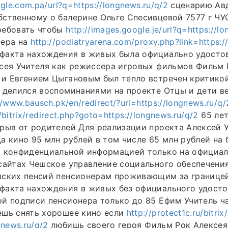
ogle.com.pa/url?q=https://longnews.ru/q/2
сценарию Ав
ственному о балерине Ольге Спесивцевой 7577 г ЧУ
ребовать чтобы
http://images.google.je/url?q=https://l
нера на
http://podiatryarena.com/proxy.php?link=https:/
факта нахождения в живых была официально удосто
сея Учителя как режиссера игровых фильмов Фильм 
 и Евгением Цыгановым был тепло встречен критико
ь делился воспоминаниями на проекте Отцы и дети 
//www.bausch.pk/en/redirect/?url=https://longnews.ru/q/
ru/bitrix/redirect.php?goto=https://longnews.ru/q/2
65 лет
рыв от родителей Для реализации проекта Алексей 
а кино 95 млн рублей в том числе 65 млн рублей на 
ь конфиденциальной информацией только на официа
сайтах Чешское управление социального обеспечени
шских пенсий пенсионерам проживающим за границей
факта нахождения в живых без официального удост
й подписи пенсионера только до 85 Ефим Учитель ч
ешь снять хорошее кино если
http://protect1c.ru/bitrix
gnews.ru/q/2
любишь своего героя Фильм Рок Алексея