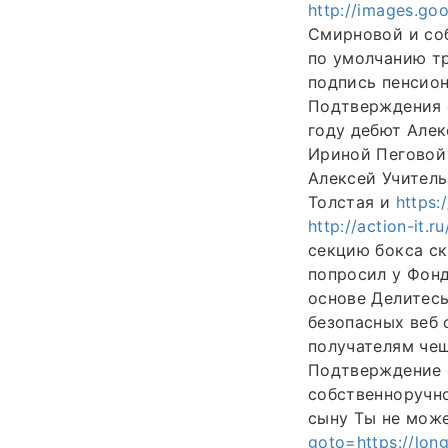
http://images.go
Смирновой и соб
по умолчанию т
подпись пенсио
Подтверждения 
году дебют Алек
Ириной Пеговой
Алексей Учител
Толстая и
https:
http://action-it.
секцию бокса ск
попросил у Фонд
основе Делитес
безопасных веб 
получателям че
Подтверждение 
собственноручно
сыну Ты не мож
goto=https://lon