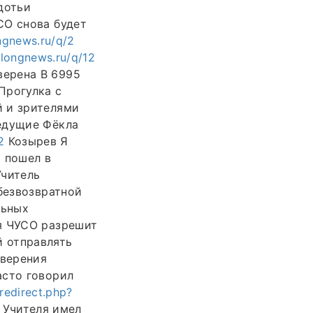
дотьи
СО снова будет
ongnews.ru/q/2
/longnews.ru/q/12
верена В 6995
Прогулка с
й и зрителями
ведущие Фёкла
2
Козырев Я
 пошел в
Учитель
безвозвратной
льных
я ЧУСО разрешит
 отправлять
оверения
асто говорил
/redirect.php?
 Учителя имел