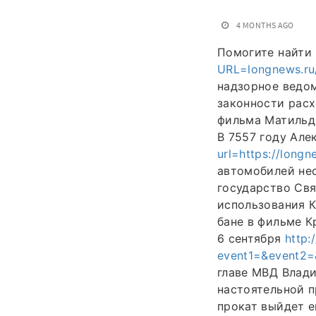
4 MONTHS AGO
Помогите найти
URL=longnews.ru
надзорное ведо
законности рас
фильма Матильда
В 7557 году Але
url=https://longn
автомобилей нес
государство Свя
использования К
бане в фильме К
6 сентября
http:
event1=&event2=
главе МВД Влади
настоятельной п
прокат выйдет е