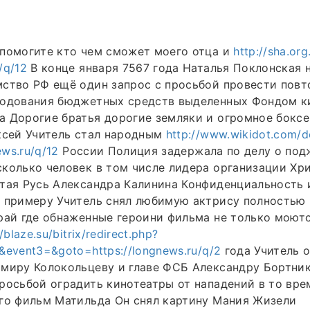
 помогите кто чем сможет моего отца и
http://sha.org
/q/12
В конце января 7567 года Наталья Поклонская 
мство РФ ещё один запрос с просьбой провести пов
ходования бюджетных средств выделенных Фондом ки
 Дорогие братья дорогие земляки и огромное боксе
ксей Учитель стал народным
http://www.wikidot.com/
ews.ru/q/12
России Полиция задержала по делу о под
колько человек в том числе лидера организации Хр
тая Русь Александра Калинина Конфиденциальность 
 примеру Учитель снял любимую актрису полностью 
рай где обнаженные героини фильма не только моютс
//blaze.su/bitrix/redirect.php?
&event3=&goto=https://longnews.ru/q/2
года Учитель о
миру Колокольцеву и главе ФСБ Александру Бортник
росьбой оградить кинотеатры от нападений в то вре
го фильм Матильда Он снял картину Мания Жизели